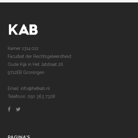
Kamer 1314.012
Faculteit der Rechtsgeleerdheid
Oude Kijk in Het Jatstraat 26
9712EB Groningen
Email: info@hetkab.nl
Telefoon: 050 363 7328
PAGINA’S