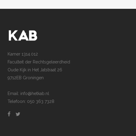
Kamer 1314.012
Faculteit der Rechtsgeleerdheid
Oude Kijk in Het Jatstraat 26
9712EB Groningen
Email: info@hetkab.nl
Telefoon: 050 363 7328