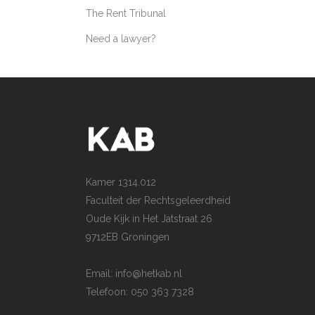
The Rent Tribunal
Need a lawyer?
Kamer 1314.012
Faculteit der Rechtsgeleerdheid
Oude Kijk in Het Jatstraat 26
9712EB Groningen
Email: info@hetkab.nl
Telefoon: 050 363 7328