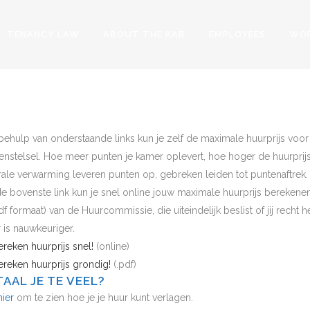
TENANCY LAW
ABOUT THE KAB
EMPLOYEES
WOR
CULATE MAXIMUM 
behulp van onderstaande links kun je zelf de maximale huurprijs vo
enstelsel. Hoe meer punten je kamer oplevert, hoe hoger de huurprijs
rale verwarming leveren punten op, gebreken leiden tot puntenaftrek.
de bovenste link kun je snel online jouw maximale huurprijs berekenen. 
df formaat) van de Huurcommissie, die uiteindelijk beslist of jij recht h
 is nauwkeuriger.
ereken huurprijs snel!
(online)
ereken huurprijs grondig!
(.pdf)
AAL JE TE VEEL?
hier
om te zien hoe je je huur kunt verlagen.