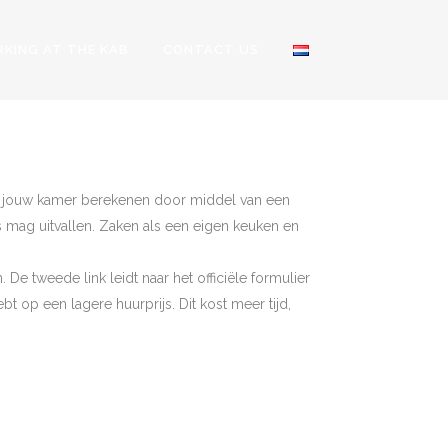
KING AT THE KAB
CONTACT US
RENT
or jouw kamer berekenen door middel van een
 mag uitvallen. Zaken als een eigen keuken en
De tweede link leidt naar het officiële formulier
ebt op een lagere huurprijs. Dit kost meer tijd,