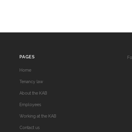
PAGES
F
Home
Tenancy law
About the KAB
Employees
Working at the KAB
Contact us