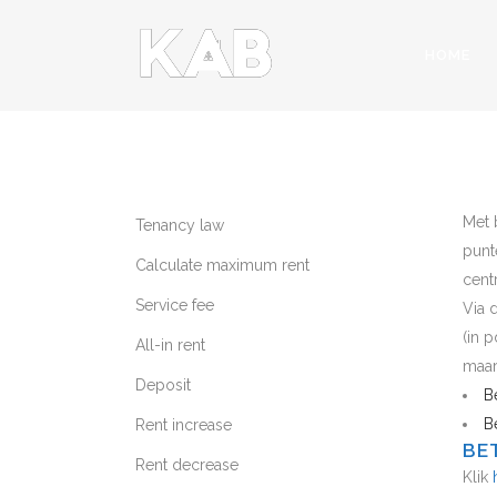
HOME
CAL
Met 
Tenancy law
punt
Calculate maximum rent
cent
Service fee
Via 
(in p
All-in rent
maar
Deposit
B
B
Rent increase
BET
Rent decrease
Klik