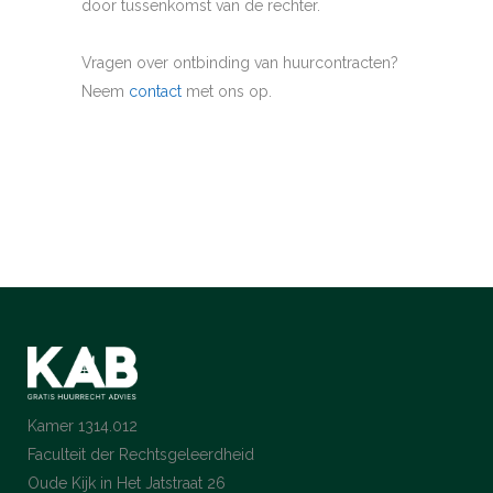
door tussenkomst van de rechter.
Vragen over ontbinding van huurcontracten?
Neem
contact
met ons op.
Kamer 1314.012
Faculteit der Rechtsgeleerdheid
Oude Kijk in Het Jatstraat 26